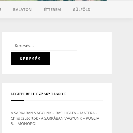
E
BALATON
ÉTTEREM
GÜLFÖLD
Keresés:
LEGUTÓBBI HOZZÁSZÓLÁSOK
A SARKÁBAN VAGYUNK – BASILICATA – MATERA -
Chilis csütörtök
-
A SARKÁBAN VAGYUNK – PUGLIA
8. – MONOPOLI