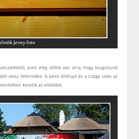
lcaddöntő, pont elég időnk van arra, hogy leugorjunk
abb olasz éttermébe. A pesti állóhajó és a Lodge után az
kintetben követik az elődöket.