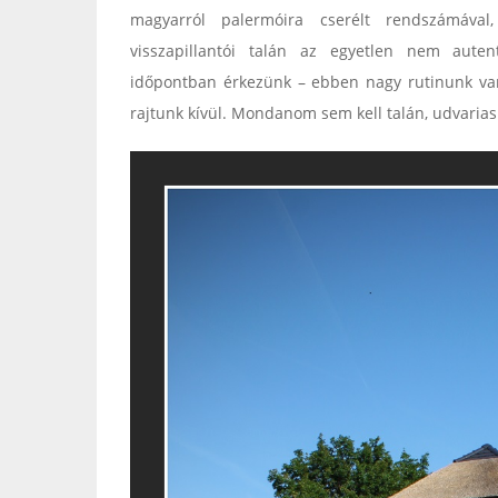
magyarról palermóira cserélt rendszámával
visszapillantói talán az egyetlen nem auten
időpontban érkezünk – ebben nagy rutinunk van –
rajtunk kívül. Mondanom sem kell talán, udvarias