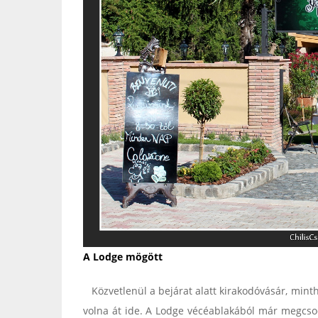
A Lodge mögött
Közvetlenül a bejárat alatt kirakodóvásár, minth
volna át ide. A Lodge vécéablakából már megcsodá