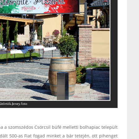
a a szomszédos Csörcsil büfé melletti bolhapiac települt
lt 500-as Fiat fogad minket a bár tetején, ott pihenget