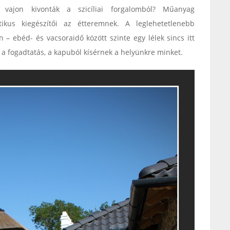
, vajon kivonták a szicíliai forgalomból? Műanyag
tikus kiegészítői az étteremnek. A leglehetetlenebb
 ebéd- és vacsoraidő között szinte egy lélek sincs itt
 a fogadtatás, a kapuból kísérnek a helyünkre minket.