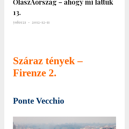
OlaszAország – ahogy mi láttuk
13.
yolee21
-
2012-12-11
Száraz tények –
Firenze 2
.
Ponte Vecchio