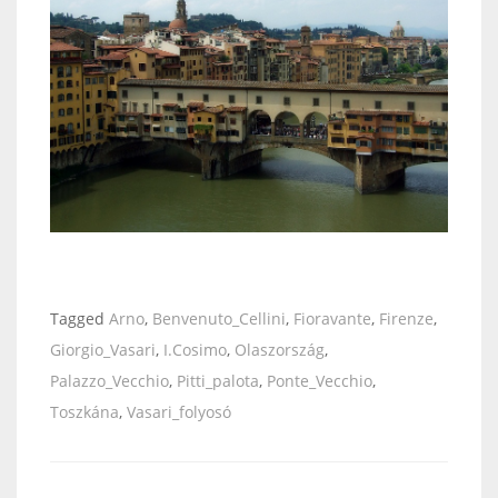
Tagged
Arno
,
Benvenuto_Cellini
,
Fioravante
,
Firenze
,
Giorgio_Vasari
,
I.Cosimo
,
Olaszország
,
Palazzo_Vecchio
,
Pitti_palota
,
Ponte_Vecchio
,
Toszkána
,
Vasari_folyosó