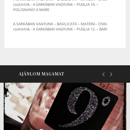
csütörtök
-
A SARKÁBAN VAGYUNK – PUGLIA 10. –
POLIGNANO A MARE
A SARKÁBAN VAGYUNK – BASILICATA – MATERA - Chilis
csütörtök
-
A SARKÁBAN VAGYUNK – PUGLIA 12. – BARI
AJÁNLOM MAGAMAT