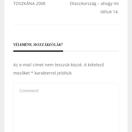
Bejegyzés
TOSZKÁNA 2008
OlaszAország – ahogy mi
navigáció
láttuk 14.
VÉLEMÉNY, HOZZÁSZÓLÁS?
Az e-mail címet nem tesszük közzé.
A kötelező
mezőket
*
karakterrel jelöltük