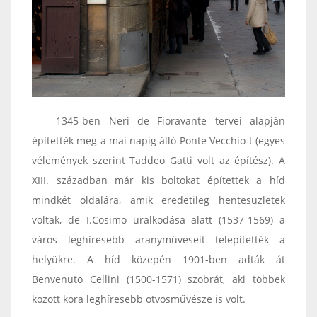
1345-ben Neri de Fioravante tervei alapján
építették meg a mai napig álló Ponte Vecchio-t (egyes
vélemények szerint Taddeo Gatti volt az építész). A
XIII. században már kis boltokat építettek a híd
mindkét oldalára, amik eredetileg hentesüzletek
voltak, de I.Cosimo uralkodása alatt (1537-1569) a
város leghíresebb aranyműveseit telepítették a
helyükre. A híd közepén 1901-ben adták át
Benvenuto Cellini (1500-1571) szobrát, aki többek
között kora leghíresebb ötvösművésze is volt.