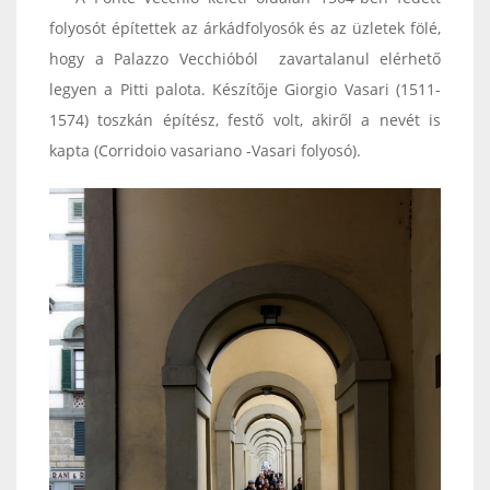
folyosót építettek az árkádfolyosók és az üzletek fölé,
hogy a Palazzo Vecchióból zavartalanul elérhető
legyen a Pitti palota. Készítője Giorgio Vasari (1511-
1574) toszkán építész, festő volt, akiről a nevét is
kapta (Corridoio vasariano -Vasari folyosó).