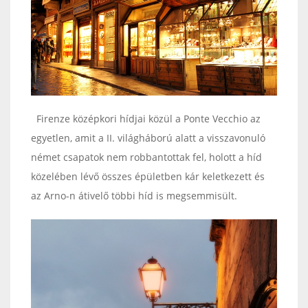
Firenze középkori hídjai közül a Ponte Vecchio az
egyetlen, amit a II. világháború alatt a visszavonuló
német csapatok nem robbantottak fel, holott a híd
közelében lévő összes épületben kár keletkezett és
az Arno-n átivelő többi híd is megsemmisült.