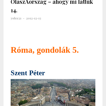
OlaszAország – ahogy mi láttuk
14.
yolee21
-
2012-12-13
Róma, gondolák 5.
Szent Péter