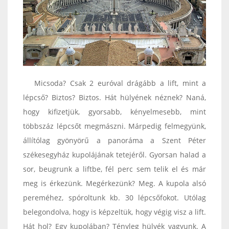
Micsoda? Csak 2 euróval drágább a lift, mint a
lépcső? Biztos? Biztos. Hát hülyének néznek? Naná,
hogy kifizetjük, gyorsabb, kényelmesebb, mint
többszáz lépcsőt megmászni. Márpedig felmegyünk,
állítólag gyönyörű a panoráma a Szent Péter
székesegyház kupolájának tetejéről. Gyorsan halad a
sor, beugrunk a liftbe, fél perc sem telik el és már
meg is érkezünk. Megérkezünk? Meg. A kupola alsó
pereméhez, spóroltunk kb. 30 lépcsőfokot. Utólag
belegondolva, hogy is képzeltük, hogy végig visz a lift.
Hát hol? Egy kupolában? Tényleg hülyék vagyunk. A