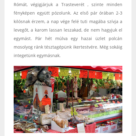
Rómát, végigjárjuk a Trasteverét , szinte minden
fényképen együtt pózolunk. Az első pár órában 2-3
kilósnak érzem, a nap vége felé tuti magába szívja a
levegőt, a karom lassan leszakad, de nem hagyjuk el
egymást. Pár hét múlva egy hazai üzlet polcán
mosolyog ránk tésztagépünk ikertestvére. Még sokáig
integetünk egymásnak.