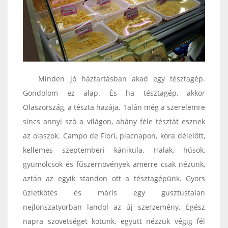
Minden jó háztartásban akad egy tésztagép.
Gondolom ez alap. És ha tésztagép, akkor
Olaszország, a tészta hazája. Talán még a szerelemre
sincs annyi szó a világon, ahány féle tésztát esznek
az olaszok. Campo de Fiori, piacnapon, kora délelőtt,
kellemes szeptemberi kánikula. Halak, húsok,
gyümölcsök és fűszernövények amerre csak nézünk,
aztán az egyik standon ott a tésztagépünk. Gyors
üzletkötés és máris egy gusztustalan
nejlonszatyorban landol az új szerzemény. Egész
napra szövetséget kötünk, együtt nézzük végig fél