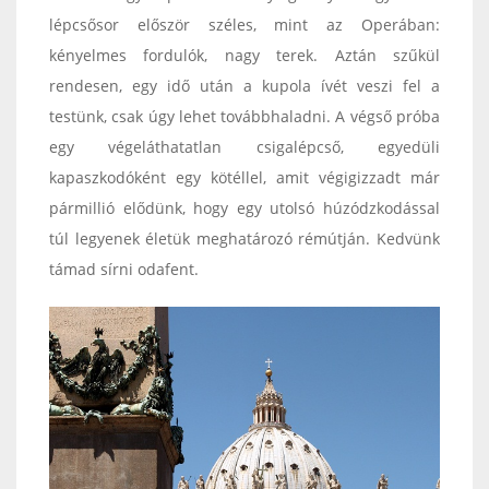
lépcsősor először széles, mint az Operában:
kényelmes fordulók, nagy terek. Aztán szűkül
rendesen, egy idő után a kupola ívét veszi fel a
testünk, csak úgy lehet továbbhaladni. A végső próba
egy végeláthatatlan csigalépcső, egyedüli
kapaszkodóként egy kötéllel, amit végigizzadt már
pármillió elődünk, hogy egy utolsó húzódzkodással
túl legyenek életük meghatározó rémútján. Kedvünk
támad sírni odafent.