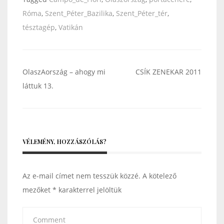
Róma
,
Szent_Péter_Bazilika
,
Szent_Péter_tér
,
tésztagép
,
Vatikán
Bejegyzés
OlaszAország – ahogy mi
CSÍK ZENEKAR 2011
navigáció
láttuk 13.
VÉLEMÉNY, HOZZÁSZÓLÁS?
Az e-mail címet nem tesszük közzé.
A kötelező
mezőket
*
karakterrel jelöltük