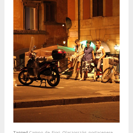
Tagged
Campo_de_Fiori
,
Olaszország
,
portacenere
,