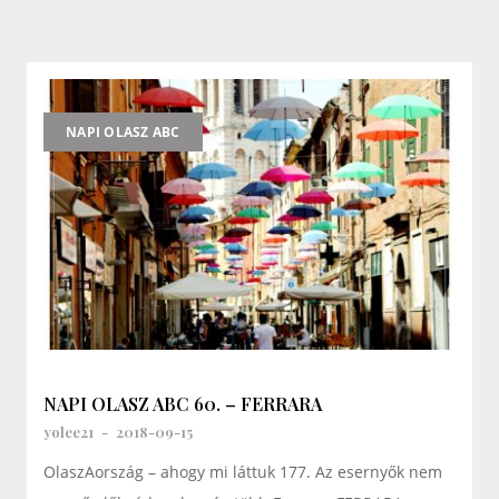
NAPI OLASZ ABC
NAPI OLASZ ABC 60. – FERRARA
yolee21
-
2018-09-15
OlaszAország – ahogy mi láttuk 177. Az esernyők nem