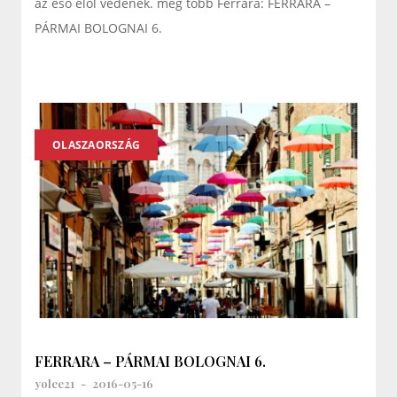
az eső elől védenek. még több Ferrara: FERRARA –
PÁRMAI BOLOGNAI 6.
OLASZAORSZÁG
FERRARA – PÁRMAI BOLOGNAI 6.
yolee21
-
2016-05-16