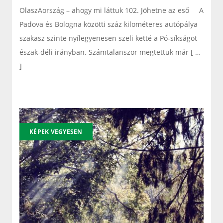
OlaszAország – ahogy mi láttuk 102. Jöhetne az eső A
Padova és Bologna közötti száz kilométeres autópálya
szakasz szinte nyílegyenesen szeli ketté a Pó-síkságot
észak-déli irányban. Számtalanszor megtettük már [ …
]
KÉPEK VEGYESEN