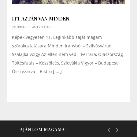
ITT AZTÁN VAN MINDEN
yolee21
-
2015-11-03
Képek vegyesen 11. Leginkább saját magam
szórakoztatására Minden irányból – Szilvásvárad,
Szalajka völgy Az ellen nem véd – Ferrara, Olaszország
Töltésfutás – Keszölcés, Szlovákia Vigyor – Budapest
Összezárva – Bistro [ … ]
AJÁNLOM MAGAMAT