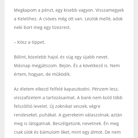
Megkapom a pénzt, egy kisebb vagyon. Visszamegyek
a Keletihez. A csöves még ott van. Leülök mellé, adok
neki bort meg egy tízezrest.
– Kösz a tippet.
Bólint, közelebb hajol, és súg egy újabb nevet.
Másnap megjátszom. Bejön. És a következő is. Nem
értem, hogyan, de működik.
Az életem elkezd felfelé kapaszkodni. Pénzem lesz,
visszafizetem a tartozásaimat. A bank nem küld több
felszólító levelet. Új zoknikat veszek, végre
rendeseket, puhákat. A gyerekeim válaszolnak, aztán
meg is látogatnak. Beszélgetünk, nevetnek. Én meg
csak ülök és bámulom őket, mint egy álmot. De nem