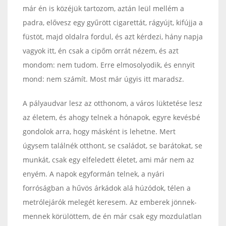
már én is közéjük tartozom, aztán leül mellém a
padra, elővesz egy gyűrött cigarettát, rágyújt, kifújja a
füstöt, majd oldalra fordul, és azt kérdezi, hány napja
vagyok itt, én csak a cipőm orrát nézem, és azt
mondom: nem tudom. Erre elmosolyodik, és ennyit
mond: nem számít. Most már úgyis itt maradsz.
A pályaudvar lesz az otthonom, a város lüktetése lesz
az életem, és ahogy telnek a hónapok, egyre kevésbé
gondolok arra, hogy másként is lehetne. Mert
úgysem találnék otthont, se családot, se barátokat, se
munkát, csak egy elfeledett életet, ami már nem az
enyém. A napok egyformán telnek, a nyári
forróságban a hűvös árkádok alá húzódok, télen a
metrólejárók melegét keresem. Az emberek jönnek-
mennek körülöttem, de én már csak egy mozdulatlan