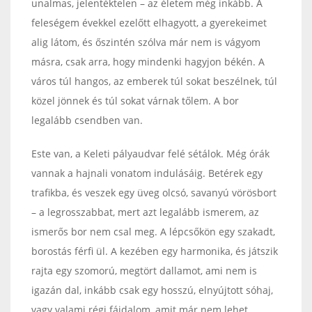
unalmas, jelentéktelen – az életem még inkább. A
feleségem évekkel ezelőtt elhagyott, a gyerekeimet
alig látom, és őszintén szólva már nem is vágyom
másra, csak arra, hogy mindenki hagyjon békén. A
város túl hangos, az emberek túl sokat beszélnek, túl
közel jönnek és túl sokat várnak tőlem. A bor
legalább csendben van.
Este van, a Keleti pályaudvar felé sétálok. Még órák
vannak a hajnali vonatom indulásáig. Betérek egy
trafikba, és veszek egy üveg olcsó, savanyú vörösbort
– a legrosszabbat, mert azt legalább ismerem, az
ismerős bor nem csal meg. A lépcsőkön egy szakadt,
borostás férfi ül. A kezében egy harmonika, és játszik
rajta egy szomorú, megtört dallamot, ami nem is
igazán dal, inkább csak egy hosszú, elnyújtott sóhaj,
vagy valami régi fájdalom, amit már nem lehet