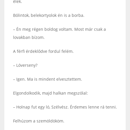
élek.
Bólintok, belekortyolok én is a borba.
– Én meg régen boldog voltam. Most már csak a
lovakban bízom.
A férfi érdeklődve fordul felém.
– Lóverseny?
– Igen. Ma is mindent elvesztettem.
Elgondolkodik, majd halkan megszólal:
– Holnap fut egy ló, Szélvész. Érdemes lenne rá tenni.
Felhúzom a szemöldököm.