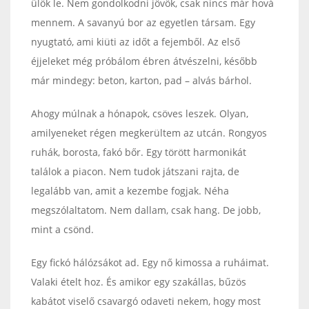
ülök le. Nem gondolkodni jövök, csak nincs már hová
mennem. A savanyú bor az egyetlen társam. Egy
nyugtató, ami kiüti az időt a fejemből. Az első
éjjeleket még próbálom ébren átvészelni, később
már mindegy: beton, karton, pad – alvás bárhol.
Ahogy múlnak a hónapok, csöves leszek. Olyan,
amilyeneket régen megkerültem az utcán. Rongyos
ruhák, borosta, fakó bőr. Egy törött harmonikát
találok a piacon. Nem tudok játszani rajta, de
legalább van, amit a kezembe fogjak. Néha
megszólaltatom. Nem dallam, csak hang. De jobb,
mint a csönd.
Egy fickó hálózsákot ad. Egy nő kimossa a ruháimat.
Valaki ételt hoz. És amikor egy szakállas, bűzös
kabátot viselő csavargó odaveti nekem, hogy most