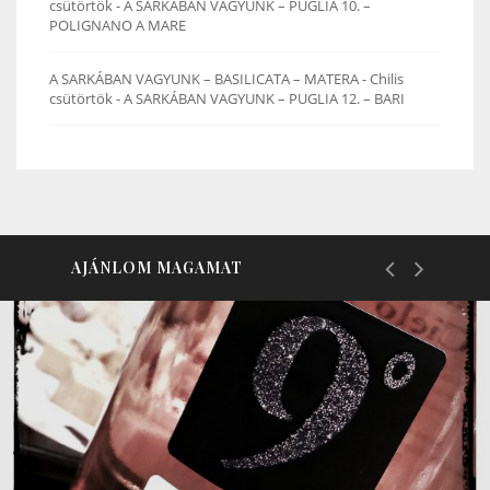
csütörtök
-
A SARKÁBAN VAGYUNK – PUGLIA 10. –
POLIGNANO A MARE
A SARKÁBAN VAGYUNK – BASILICATA – MATERA - Chilis
csütörtök
-
A SARKÁBAN VAGYUNK – PUGLIA 12. – BARI
AJÁNLOM MAGAMAT