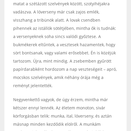
matat a szétázott szelvények között, szotyihéjakra
vadászva. A lóverseny már csak zajos emlék,
visszhang a tribünök alatt. A lovak csendben
pihennek az istállók sötétjében, mintha ők is tudnák:
a versenyeknek soha sincs valódi győztese. A
bukmékerek eltűntek, a vesztesek hazamentek, hogy
sört bontsanak, vagy valami erősebbet. Én is közéjük
tartozom. Újra, mint mindig. A zsebemben gyűrött
papírdarabként hordozom a nap veszteségeit – apró,
mocskos szelvények, amik néhány órája még a
reményt jelentették.
Negyvenkettő vagyok, de úgy érzem, mintha már
kétszer ennyi lennék. Az életem monoton, sivár
körforgásban telik: munka, ital, lóverseny, és aztán
másnap minden kezdődik elölről. A munkám