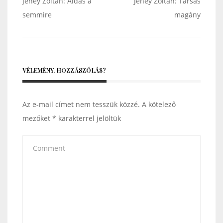
Bejegyzés
Jeney Zoltán: Áldás a
Jeney Zoltán: Társas
navigáció
semmire
magány
VÉLEMÉNY, HOZZÁSZÓLÁS?
Az e-mail címet nem tesszük közzé.
A kötelező
mezőket
*
karakterrel jelöltük