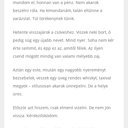
mondom el, honnan van a pénz. Nem akarok
beszélni róla. Ha kimondanám, talán eltűnne a
varázslat. Túl törékenynek tűnik.
Hetente visszajárok a csöveshez. Viszek neki bort, ő
pedig súg egy újabb nevet. Mind nyer. Soha nem kér
érte semmit, és épp ez az, amitől félek. Az ilyen
csend mögött mindig van valami mélyebb zaj.
Aztán egy este, miután egy nagyobb nyereményt
bezsebelek, veszek egy üveg rendes whiskyt, taxival
megyek – stílusosan akarok ünnepelni. De a helye
üres.
Először azt hiszem, csak elment vizelni. De nem jön
vissza. Kérdezősködöm.