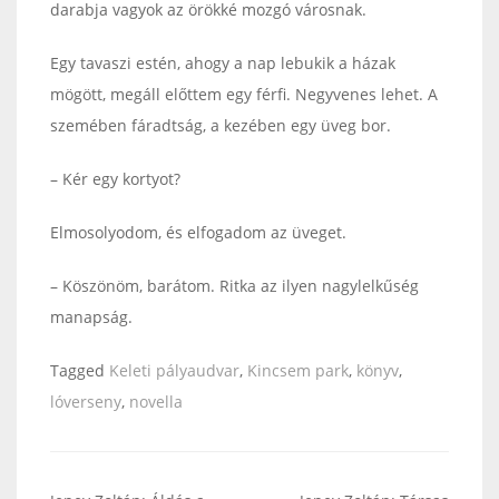
darabja vagyok az örökké mozgó városnak.
Egy tavaszi estén, ahogy a nap lebukik a házak
mögött, megáll előttem egy férfi. Negyvenes lehet. A
szemében fáradtság, a kezében egy üveg bor.
– Kér egy kortyot?
Elmosolyodom, és elfogadom az üveget.
– Köszönöm, barátom. Ritka az ilyen nagylelkűség
manapság.
Tagged
Keleti pályaudvar
,
Kincsem park
,
könyv
,
lóverseny
,
novella