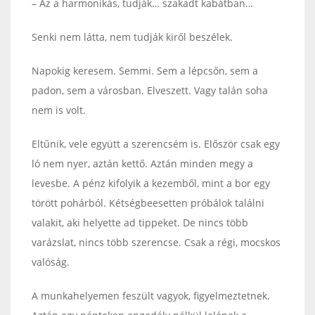
– Az a harmonikás, tudják… szakadt kabátban…
Senki nem látta, nem tudják kiről beszélek.
Napokig keresem. Semmi. Sem a lépcsőn, sem a
padon, sem a városban. Elveszett. Vagy talán soha
nem is volt.
Eltűnik, vele együtt a szerencsém is. Először csak egy
ló nem nyer, aztán kettő. Aztán minden megy a
levesbe. A pénz kifolyik a kezemből, mint a bor egy
törött pohárból. Kétségbeesetten próbálok találni
valakit, aki helyette ad tippeket. De nincs több
varázslat, nincs több szerencse. Csak a régi, mocskos
valóság.
A munkahelyemen feszült vagyok, figyelmeztetnek.