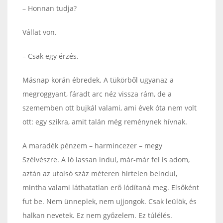
– Honnan tudja?
Vállat von.
– Csak egy érzés.
Másnap korán ébredek. A tükörből ugyanaz a
megroggyant, fáradt arc néz vissza rám, de a
szememben ott bujkál valami, ami évek óta nem volt
ott: egy szikra, amit talán még reménynek hívnak.
A maradék pénzem – harmincezer – megy
Szélvészre. A ló lassan indul, már-már fel is adom,
aztán az utolsó száz méteren hirtelen beindul,
mintha valami láthatatlan erő lódítaná meg. Elsőként
fut be. Nem ünneplek, nem ujjongok. Csak leülök, és
halkan nevetek. Ez nem győzelem. Ez túlélés.