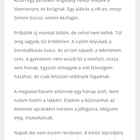
Aztán egy pénteken engedély nélkül lelépek a
lóversenyre, és kirúgnak. Egy aláírás a HR-en, ennyi.
Semmi búcsú, semmi kézfogás.
Próbálok új munkát találni, de sehol nem kellek. Túl
öreg vagyok, túl értéktelen. A cipőm kilyukad, a
borotválkozás luxus. Az arcom sápadt, a tekintetem
üres. A gyerekeim nem veszik fel a telefont, vissza
sem hívnak. Egyszer elmegyek a volt feleségem
házához, de csak lehúzott redőnyök fogadnak.
A megtakarításaim eltűnnek egy hónap alatt. Nem
tudom fizetni a lakbért. Eladom a bútoraimat, az
életemet apránként hordom a Jófogásra. Mégsem
elég. Kilakoltatnak.
Napok óta nem eszem rendesen. A Keleti lépcsőjére