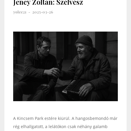
Jeney Zoltán: Szélvész
yolee21
-
2025-03-26
A Kincsem Park estére kiürül. A hangosbemondó már
rég elhallgatott, a lelátókon csak néhány galamb