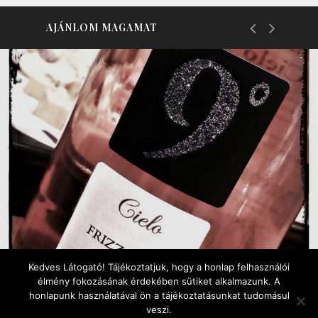
AJÁNLOM MAGAMAT
Kedves Látogató! Tájékoztatjuk, hogy a honlap felhasználói
élmény fokozásának érdekében sütiket alkalmazunk. A
honlapunk használatával ön a tájékoztatásunkat tudomásul
POWERED BY WORDPRESS
|
THEME:
GREATMAG
BY ATHEMES.
veszi.