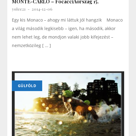
MONTE-CARLO – FocacciAország 15.
yolee21
-
2014-12-06
Egy kis Monaco – ahogy mi láttuk Jól hangzik Monaco
a világ második legkisebb – igen, ha második, akkor
nem lehet leg, de mondjon valaki jobb kifejezést –
nemzetközileg [ … ]
GÜLFÖLD