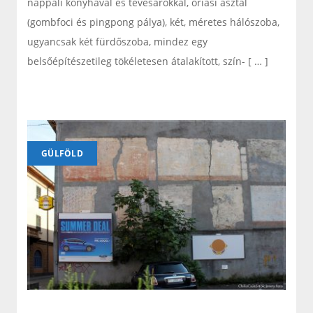
nappali konyhával és tévésarokkal, óriási asztal
(gombfoci és pingpong pálya), két, méretes hálószoba,
ugyancsak két fürdőszoba, mindez egy
belsőépítészetileg tökéletesen átalakított, szín- [ … ]
GÜLFÖLD