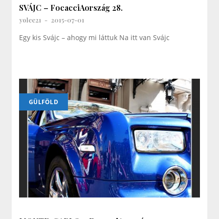
SVÁJC – FocacciAország 28.
yolee21
-
2015-07-01
Egy kis Svájc – ahogy mi láttuk Na itt van Svájc
GÜLFÖLD