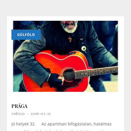
GÜLFÖLD
PRÁGA
yolee21
-
2016-03-21
Jó helyek 32. Az apartman kifogástalan, hatalmas