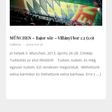
MÜNCHEN – Bajor sör – Villányi bor 1:2 (1:0)
yolee21
-
2013-05-21
Jó helyek 5. München, 2013. április 26-28. Címkép
Tudósítás az első félidőről Tudom, tudom, és még
egyszer tudom. Ezt rendesen megszívtuk. Mehettünk
volna bármikor és mehettünk volna bárhova. Erre [ … ]