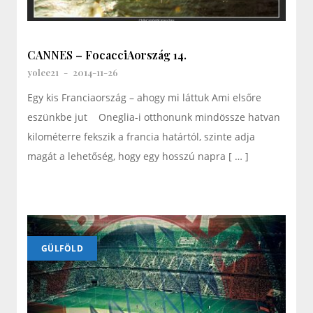
CANNES – FocacciAország 14.
yolee21
-
2014-11-26
Egy kis Franciaország – ahogy mi láttuk Ami elsőre
eszünkbe jut Oneglia-i otthonunk mindössze hatvan
kilométerre fekszik a francia határtól, szinte adja
magát a lehetőség, hogy egy hosszú napra [ … ]
GÜLFÖLD