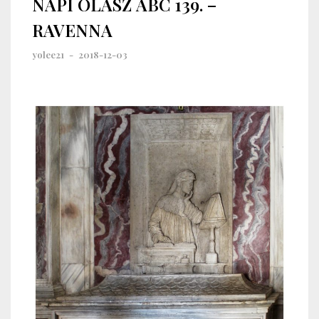
NAPI OLASZ ABC 139. –
RAVENNA
yolee21
-
2018-12-03