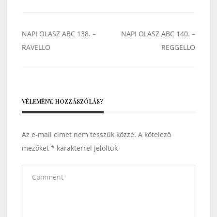
Bejegyzés
NAPI OLASZ ABC 138. –
NAPI OLASZ ABC 140. –
navigáció
RAVELLO
REGGELLO
VÉLEMÉNY, HOZZÁSZÓLÁS?
Az e-mail címet nem tesszük közzé.
A kötelező
mezőket
*
karakterrel jelöltük