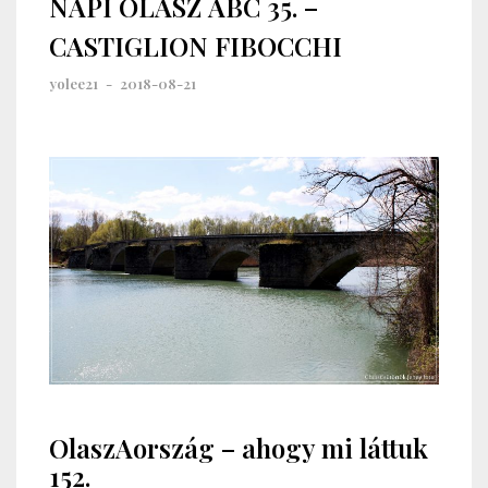
NAPI OLASZ ABC 35. –
CASTIGLION FIBOCCHI
yolee21
-
2018-08-21
OlaszAország – ahogy mi láttuk
152.