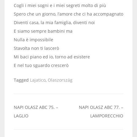
Cogli i miei sogni e i miei segreti molto di più
Spero che un giorno, l’amore che ci ha accompagnato
Diventi casa, la mia famiglia, diventi noi
E siamo sempre bambini ma
Nulla è impossibile
Stavolta non ti lascerò
Mi baci piano ed io, torno ad esistere
E nel tuo sguardo crescerò
Tagged
Lajatico
,
Olaszország
Bejegyzés
NAPI OLASZ ABC 75. –
NAPI OLASZ ABC 77. –
navigáció
LAGLIO
LAMPORECCHIO