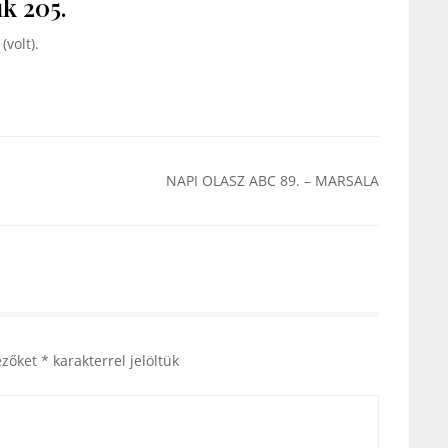
k 205.
volt).
NAPI OLASZ ABC 89. – MARSALA
ezőket
*
karakterrel jelöltük