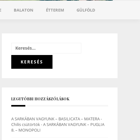
E
BALATON
ÉTTEREM
GÜLFÖLD
Keresés:
LEGUTÓBBI HOZZÁSZÓLÁSOK
A SARKÁBAN VAGYUNK – BASILICATA – MATERA -
Chilis csütörtök
-
A SARKÁBAN VAGYUNK – PUGLIA
8. – MONOPOLI