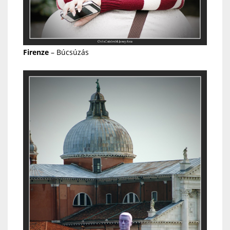
Firenze
– Búcsúzás