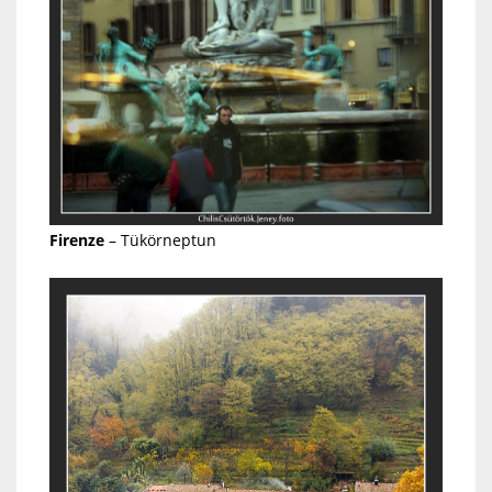
Firenze
– Tükörneptun