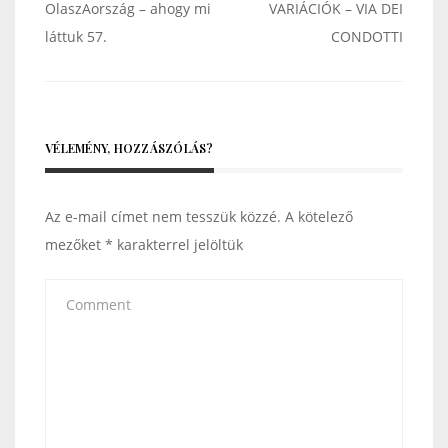
Bejegyzés
OlaszAország – ahogy mi
VARIÁCIÓK – VIA DEI
navigáció
láttuk 57.
CONDOTTI
VÉLEMÉNY, HOZZÁSZÓLÁS?
Az e-mail címet nem tesszük közzé.
A kötelező
mezőket
*
karakterrel jelöltük