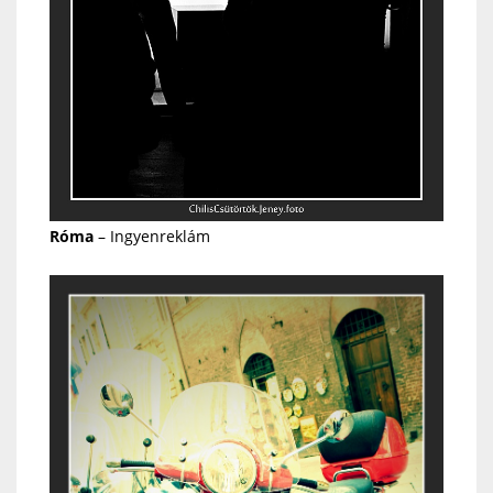
Róma
– Ingyenreklám