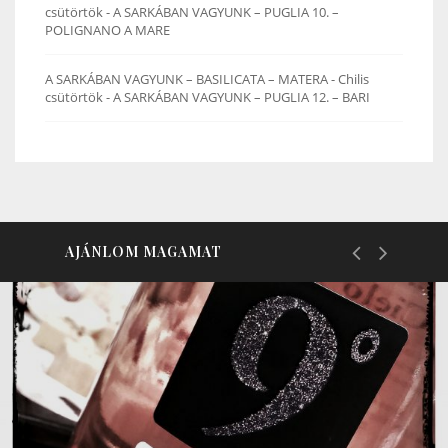
csütörtök
-
A SARKÁBAN VAGYUNK – PUGLIA 10. –
POLIGNANO A MARE
A SARKÁBAN VAGYUNK – BASILICATA – MATERA - Chilis
csütörtök
-
A SARKÁBAN VAGYUNK – PUGLIA 12. – BARI
AJÁNLOM MAGAMAT