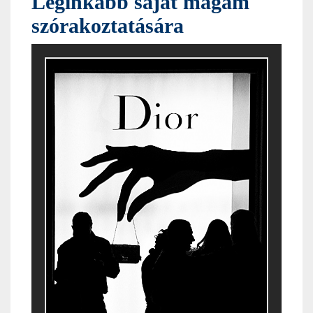
Leginkább saját magam
szórakoztatására