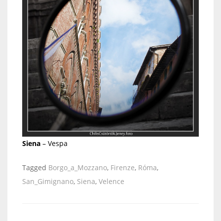
Siena
– Vespa
Tagged
Borgo_a_Mozzano
,
Firenze
,
Róma
,
San_Gimignano
,
Siena
,
Velence