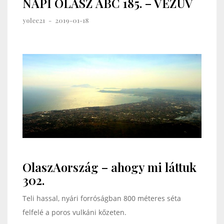
NAPI OLASZ ABC 185. – VEZÚV
yolee21
-
2019-01-18
OlaszAország – ahogy mi láttuk
302.
Teli hassal, nyári forróságban 800 méteres séta
felfelé a poros vulkáni kőzeten.