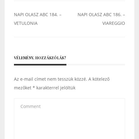
Bejegyzés
NAPI OLASZ ABC 184. –
NAPI OLASZ ABC 186. –
navigáció
VETULONIA
VIAREGGIO
VÉLEMÉNY, HOZZÁSZÓLÁS?
Az e-mail címet nem tesszük közzé.
A kötelező
mezőket
*
karakterrel jelöltük