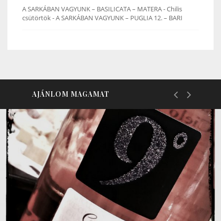
A SARKÁBAN VAGYUNK – BASILICATA – MATERA - Chilis
csütörtök
-
A SARKÁBAN VAGYUNK – PUGLIA 12. – BARI
AJÁNLOM MAGAMAT