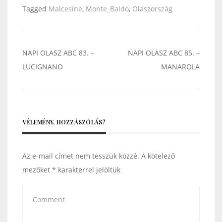
Tagged
Malcesine
,
Monte_Baldo
,
Olaszország
Bejegyzés
NAPI OLASZ ABC 83. –
NAPI OLASZ ABC 85. –
navigáció
LUCIGNANO
MANAROLA
VÉLEMÉNY, HOZZÁSZÓLÁS?
Az e-mail címet nem tesszük közzé.
A kötelező
mezőket
*
karakterrel jelöltük