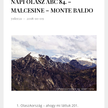
NAPI OLASZ ABC 84. –
MALCESINE – MONTE BALDO
yolee21
-
2018-10-09
OlaszAország – ahogy mi láttuk 201.