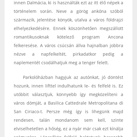
innen Dalmácia, ki is használták ezt az itt élő népek a
történelem során. Neve a görög ankóna szóból
származik, jelentése könyök, utalva a város földrajzi
elhelyezkedésére. Ennek köszönhetően megszállott
romantikusoknak kötelező program Ancona
felkeresése. A város csúcsán állva hajnalban jobbra
nézve a napfelkeltét, pirkadatkor pedig a
naplementét csodálhatjuk meg a tenger felett.
Parkolóházban hagyjuk az autónkat, jó döntést
hozunk, innen lifttel indulhatunk le- és felfelé is. Ez
utóbbit választjuk, könnyebb így megközelíteni a
város dómját, a Basilica Cattedrale Metropolitana di
San Ciriaco-t. Persze még így is lihegünk majd
rendesen, talán mondanom sem kell, szinte
elviselhetetlen a hőség, ez a nyár már csak ezt kínálja