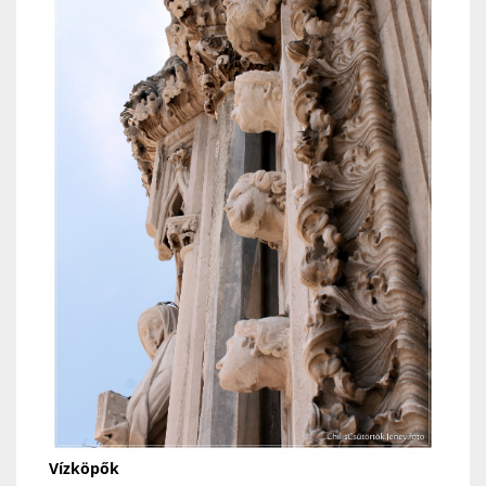
Vízköpők