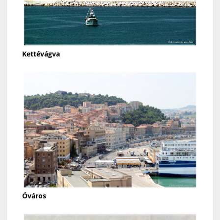
Kettévágva
Óváros