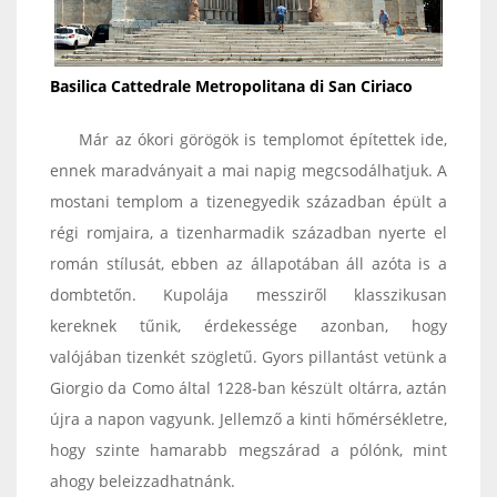
Basilica Cattedrale Metropolitana di San Ciriaco
Már az ókori görögök is templomot építettek ide,
ennek maradványait a mai napig megcsodálhatjuk. A
mostani templom a tizenegyedik században épült a
régi romjaira, a tizenharmadik században nyerte el
román stílusát, ebben az állapotában áll azóta is a
dombtetőn. Kupolája messziről klasszikusan
kereknek tűnik, érdekessége azonban, hogy
valójában tizenkét szögletű. Gyors pillantást vetünk a
Giorgio da Como által 1228-ban készült oltárra, aztán
újra a napon vagyunk. Jellemző a kinti hőmérsékletre,
hogy szinte hamarabb megszárad a pólónk, mint
ahogy beleizzadhatnánk.