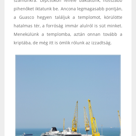
számunkra. Lépcsőkön felfelé baktatunk, hosszabb
pihenőket iktatunk be. Ancona legmagasabb pontján,
a Guasco hegyen találjuk a templomot, körülötte
hatalmas tér, a forróság immár alulról is süt minket.
Menekülünk a templomba, aztán onnan tovább a
kriptába, de még itt is ömlik rólunk az izzadtság.