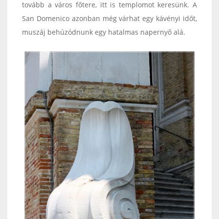
tovább a város főtere, itt is templomot keresünk. A
San Domenico azonban még várhat egy kávényi időt,
muszáj behúzódnunk egy hatalmas napernyő alá.