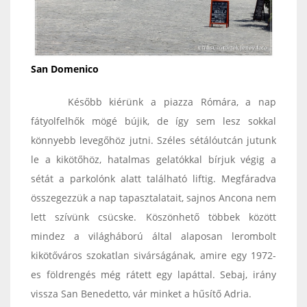
San Domenico
Később kiérünk a piazza Rómára, a nap
fátyolfelhők mögé bújik, de így sem lesz sokkal
könnyebb levegőhöz jutni. Széles sétálóutcán jutunk
le a kikötőhöz, hatalmas gelatókkal bírjuk végig a
sétát a parkolónk alatt található liftig. Megfáradva
összegezzük a nap tapasztalatait, sajnos Ancona nem
lett szívünk csücske. Köszönhető többek között
mindez a világháború által alaposan lerombolt
kikötőváros szokatlan sivárságának, amire egy 1972-
es földrengés még rátett egy lapáttal. Sebaj, irány
vissza San Benedetto, vár minket a hűsítő Adria.