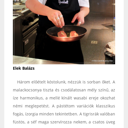
Elek Balázs
Három előételt kóstolunk, nézzük is sorban őket. A
malackocsonya tiszta és csodálatosan mély színű, az
íze harmonikus, a mellé kínált wasabi ereje okozhat
némi meglepetést. A pástétom variációk klasszikus
fogás, ízorgia minden tekintetben. A tigrisrák valóban
füstös, a séf maga szervírozza nekem, a csatos üveg