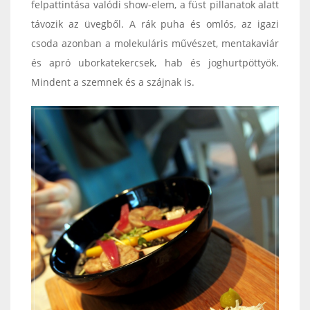
felpattintása valódi show-elem, a füst pillanatok alatt
távozik az üvegből. A rák puha és omlós, az igazi
csoda azonban a molekuláris művészet, mentakaviár
és apró uborkatekercsek, hab és joghurtpöttyök.
Mindent a szemnek és a szájnak is.