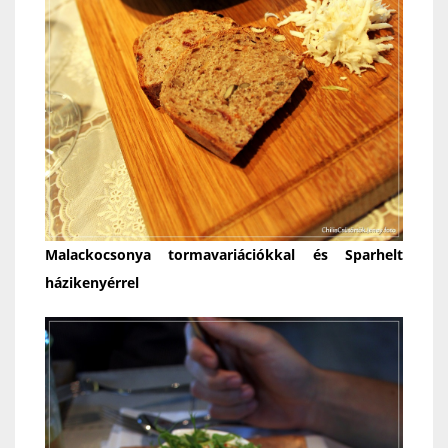
Malackocsonya tormavariációkkal és Sparhelt
házikenyérrel