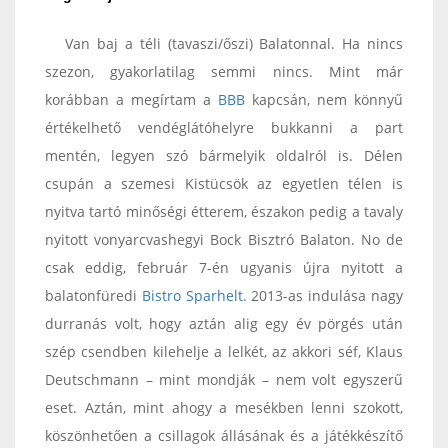
Van baj a téli (tavaszi/őszi) Balatonnal. Ha nincs
szezon, gyakorlatilag semmi nincs. Mint már
korábban a megírtam a
BBB
kapcsán, nem könnyű
értékelhető vendéglátóhelyre bukkanni a part
mentén, legyen szó bármelyik oldalról is. Délen
csupán a szemesi Kistücsök az egyetlen télen is
nyitva tartó minőségi étterem, északon pedig a tavaly
nyitott vonyarcvashegyi Bock Bisztró Balaton. No de
csak eddig, február 7-én ugyanis újra nyitott a
balatonfüredi
Bistro Sparhelt
. 2013-as indulása nagy
durranás volt, hogy aztán alig egy év pörgés után
szép csendben kilehelje a lelkét, az akkori séf, Klaus
Deutschmann – mint mondják – nem volt egyszerű
eset. Aztán, mint ahogy a mesékben lenni szokott,
köszönhetően a csillagok állásának és a játékkészítő