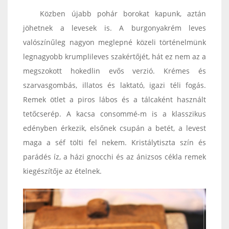
Közben újabb pohár borokat kapunk, aztán
jöhetnek a levesek is. A burgonyakrém leves
valószínűleg nagyon meglepné közeli történelmünk
legnagyobb krumplileves szakértőjét, hát ez nem az a
megszokott hokedlin evős verzió. Krémes és
szarvasgombás, illatos és laktató, igazi téli fogás.
Remek ötlet a piros lábos és a tálcaként használt
tetőcserép. A kacsa consommé-m is a klasszikus
edényben érkezik, elsőnek csupán a betét, a levest
maga a séf tölti fel nekem. Kristálytiszta szín és
parádés íz, a házi gnocchi és az ánizsos cékla remek
kiegészítője az ételnek.