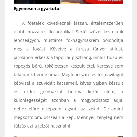
Egyenesen a gyártótól
A főételek következnek lassan, értelemszerűen
újabb hozzájuk illő borokkal. Sertésszüzet kóstolunk
lencseágyon, mustáros fokhagymakrém bolondítja
meg a fogást. Követve a furcsa tányér stílust,
járólapon érkezik a tapolcai pisztráng, omlós húsú és
ropogós bőrű, tökéletesen készült étel, keresve sem
találnánk benne hibát. Meglepő szín- és formavilágot
képvisel a szuvidált kacsamell, kávés vajban készült
és erdei gombákkal borítva kerül elém, a
különlegességét azonban a mogyorószósz adja,
nehéz előre elképzelni együtt az ízeket. De amint
megkóstolom, összeáll a kép. Mennyei, tényleg nem
túlzás ezt a jelzőt használni.