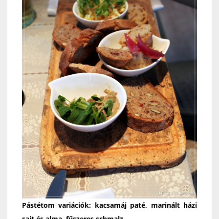
Pástétom variációk: kacsamáj paté, marinált házi
sajt és alma, fűszeres schmalz