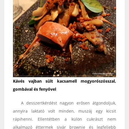
Kávés vajban sült kacsamell mogyorószósszal,
gombával és fenyővel
A desszertkérdést nagyon erősen átgondoljuk,
annyira laktató volt minden, muszáj egy kicsit
rápihenni. Ellentétben a külön cukrászt nem
alkalmazó éttermek sivár brownie és legfeljebb