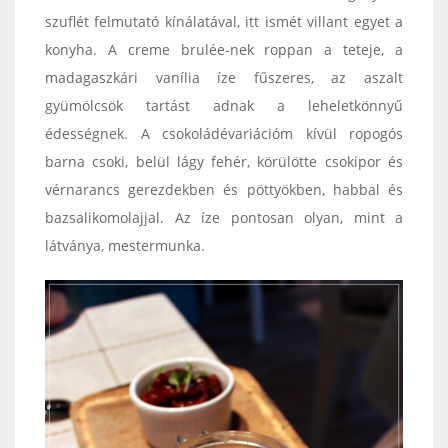
szuflét felmutató kínálatával, itt ismét villant egyet a
konyha. A creme brulée-nek roppan a teteje, a
madagaszkári vanília íze fűszeres, az aszalt
gyümölcsök tartást adnak a leheletkönnyű
édességnek. A csokoládévariációm kívül ropogós
barna csoki, belül lágy fehér, körülötte csokipor és
vérnarancs gerezdekben és pöttyökben, habbal és
bazsalikomolajjal. Az íze pontosan olyan, mint a
látványa, mestermunka.