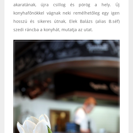
akaratának, újra csillog és pörög a hely. Új
konyhafőnökkel vágnak neki remélhetőleg egy igen
hosszú és sikeres útnak, Elek Balázs (alias B.séf)
szedi ráncba a konyhát, mutatja az utat.