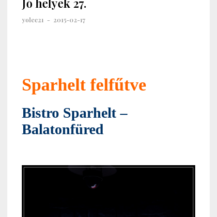
Jó helyek 27.
yolee21
-
2015-02-17
Sparhelt felfűtve
Bistro Sparhelt –
Balatonfüred