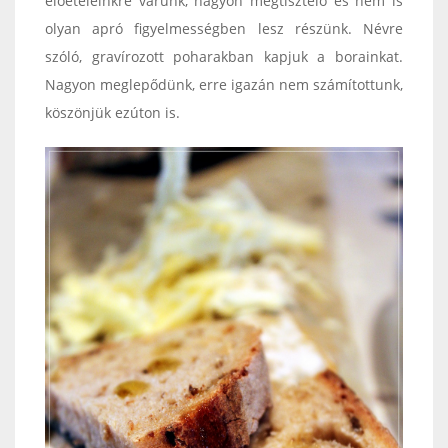
előételeinkre várunk, nagyon megtisztelő és nem is
olyan apró figyelmességben lesz részünk. Névre
szóló, gravírozott poharakban kapjuk a borainkat.
Nagyon meglepődünk, erre igazán nem számítottunk,
köszönjük ezúton is.