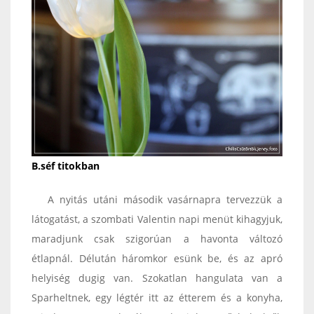
B.séf titokban
A nyitás utáni második vasárnapra tervezzük a
látogatást, a szombati Valentin napi menüt kihagyjuk,
maradjunk csak szigorúan a havonta változó
étlapnál. Délután háromkor esünk be, és az apró
helyiség dugig van. Szokatlan hangulata van a
Sparheltnek, egy légtér itt az étterem és a konyha,