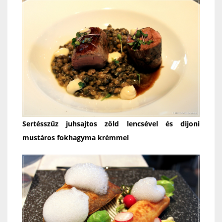
Sertésszűz juhsajtos zöld lencsével és dijoni
mustáros fokhagyma krémmel