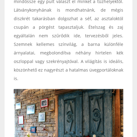
mindössze egy pult választ el minket a tűzhelyektől.
Látványkonyhának is mondhatnánk, de mégis
diszkrét takarásban dolgozhat a séf, az asztaloktól
csupán a pörgést tapasztaljuk. Ételszag és zaj
egyáltalán nem szűrődik ide, tervezésből jeles.
Szemnek kellemes színvilág, a barna különféle
árnyalatai, megbolondítva néhány hirtelen kék
oszloppal vagy szekrényajtóval. A világítás is ideális,
köszönhető ez nagyrészt a hatalmas üvegportáloknak
is.