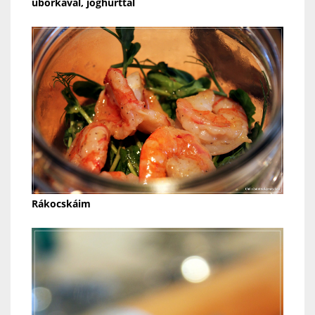
uborkával, joghurttal
Rákocskáim