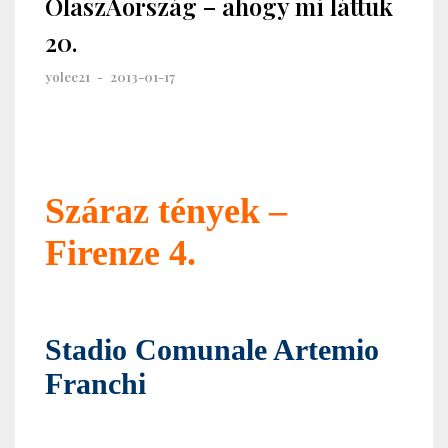
OlaszAország – ahogy mi láttuk
20.
yolee21
-
2013-01-17
Száraz tények –
Firenze 4
.
Stadio Comunale Artemio
Franchi