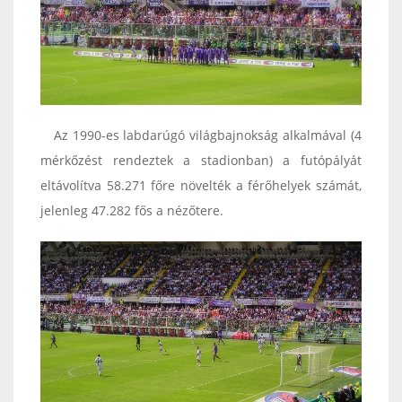
Az 1990-es labdarúgó világbajnokság alkalmával (4
mérkőzést rendeztek a stadionban) a futópályát
eltávolítva 58.271 főre növelték a férőhelyek számát,
jelenleg 47.282 fős a nézőtere.