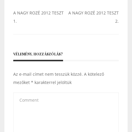
Bejegyzés
A NAGY ROZÉ 2012 TESZT
A NAGY ROZÉ 2012 TESZT
navigáció
1.
2.
VÉLEMÉNY, HOZZÁSZÓLÁS?
Az e-mail címet nem tesszük közzé.
A kötelező
mezőket
*
karakterrel jelöltük