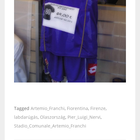
Tagged
Artemio_Franchi
,
Fiorentina
,
Firenze
,
labdarúgás
,
Olaszország
,
Pier_Luigi_Nervi
,
Stadio_Comunale_Artemio_Franchi